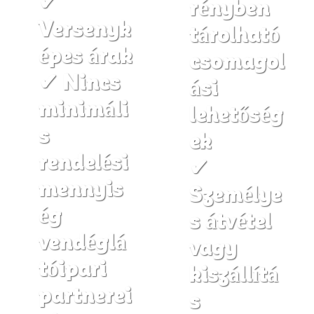
✔
rényben
Versenyk
tárolható
épes árak
csomagol
✔ Nincs
ási
minimáli
lehetőség
s
ek
rendelési
✔
mennyis
Személye
ég
s átvétel
vendéglá
vagy
tóipari
kiszállítá
partnerei
s