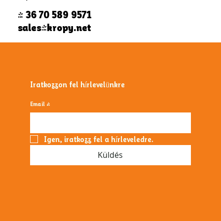
+ 36 70 589 9571
sales@kropy.net
Iratkozzon fel hírlevelünkre
Email
*
Igen, iratkozz fel a hírleveledre.
Küldés