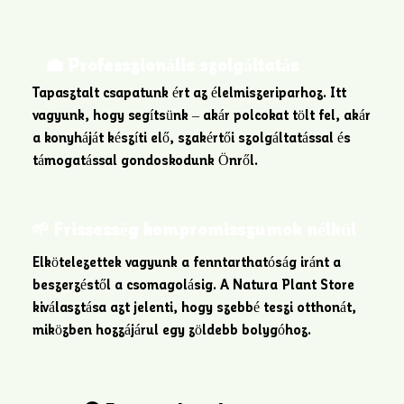
💼 Professzionális szolgáltatás
Tapasztalt csapatunk ért az élelmiszeriparhoz. Itt
vagyunk, hogy segítsünk – akár polcokat tölt fel, akár
a konyháját készíti elő, szakértői szolgáltatással és
támogatással gondoskodunk Önről.
🌱 Frissesség kompromisszumok nélkül
Elkötelezettek vagyunk a fenntarthatóság iránt a
beszerzéstől a csomagolásig. A Natura Plant Store
kiválasztása azt jelenti, hogy szebbé teszi otthonát,
miközben hozzájárul egy zöldebb bolygóhoz.