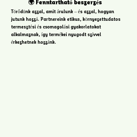
🌍 Fenntartható beszerzés
Törődünk azzal, amit árulunk – és azzal, hogyan
jutunk hozzá. Partnereink etikus, környezettudatos
termesztési és csomagolási gyakorlatokat
alkalmaznak, így termékei nyugodt szívvel
érkezhetnek hozzánk.