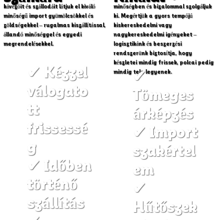
kávézóit és szállodáit látjuk el kiváló
minőségben és bizalommal szolgáljuk
minőségű import gyümölcsökkel és
ki. Megértjük a gyors tempójú
zöldségekkel – rugalmas kiszállítással,
kiskereskedelmi vagy
állandó minőséggel és egyedi
nagykereskedelmi igényeket –
megrendelésekkel.
logisztikánk és beszerzési
rendszerünk biztosítja, hogy
készletei mindig frissek, polcai pedig
✔ Kézzel
✔
mindig tele legyenek.
válogato
Tömeges
tt
árképzés
frissessé
✔ Import
g
szakértel
✔ Időben
em
történő
✔
szállítás
Hűtőszek